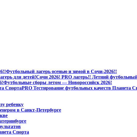
Футбольный лагерь осенью и зимой в Сочи-2026!!
Сочи 2026! PRO лагерь!! Летний футбольный 
Футбольные сборы летом — Новороссийск 2026!
PRO Тестирование футбольных качеств Планета С
лу ребенку
енером в Санкт-Петербурге
скве
атеринбурге
зультатов
анета Спорта