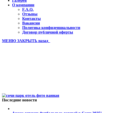
Галерея
О компании
F.A.Q.
Отзывы
Контакты
Вакансии
Политика конфиденциальности
Договор публичной оферты
МЕНЮ
ЗАКРЫТЬ
назад
Sochi-Park-hotel-bathroom
Вы здесь:
Главная
Sochi-Park-hotel-bathroom
Последние новости