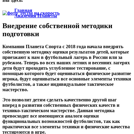
Вы здесь:
Главная
Академия Планеты
Мы используем собственную методику оценки
Внедрение собственной методики
результатов
подготовки
Компания Планета Спорта с 2018 года начала внедрять
собственную методику
оценки результатов детей, которые
приезжают к нам в футбольный лагерь в России или за
рубежом. Теперь во всех наших летних и весенних лагерях
дети будут проходить углубленное тестирование, с
помощью которого будет оцениваться физическое развитие
игрока, будут оцениваться все основные элементы техники
футболистов, а также индивидуальное тактическое
мастерство.
Это позволит детям сделать качественно другой шаг
вперед в развитии собственных физических качеств и
технико-тактическом мастерстве. Данная методика
превосходит
все имеющиеся аналоги оценки
функциональных возможностей футболистов, так как
практически все элементы техники и физические качества
тестируются в игре.