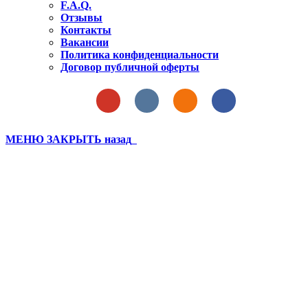
F.A.Q.
Отзывы
Контакты
Вакансии
Политика конфиденциальности
Договор публичной оферты
МЕНЮ
ЗАКРЫТЬ
назад
Бахчисарай лагерь 2021 3
смена (17)
Вы здесь:
Главная
Бахчисарай лагерь 2021 3 смена (17)