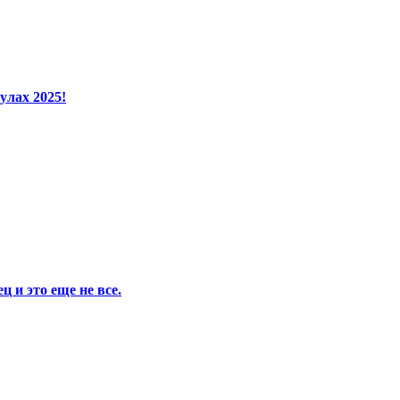
улах 2025!
 и это еще не все.