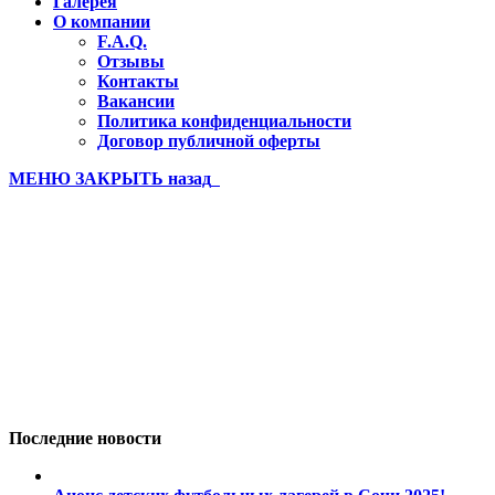
Галерея
О компании
F.A.Q.
Отзывы
Контакты
Вакансии
Политика конфиденциальности
Договор публичной оферты
МЕНЮ
ЗАКРЫТЬ
назад
Лагерь PRO Бахчисарай 21 3 с
Вы здесь:
Главная
Лагерь PRO Бахчисарай 21 3 смена (97)
Последние новости