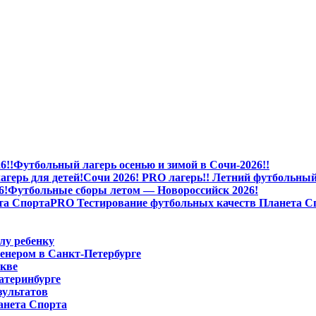
Футбольный лагерь осенью и зимой в Сочи-2026!!
Сочи 2026! PRO лагерь!! Летний футбольный 
Футбольные сборы летом — Новороссийск 2026!
PRO Тестирование футбольных качеств Планета С
лу ребенку
енером в Санкт-Петербурге
скве
атеринбурге
зультатов
анета Спорта