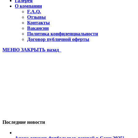
Галерея
О компании
F.A.Q.
Отзывы
Контакты
Вакансии
Политика конфиденциальности
Договор публичной оферты
МЕНЮ
ЗАКРЫТЬ
назад
Лагерь PRO Бахчисарай 21 3 с
Вы здесь:
Главная
Лагерь PRO Бахчисарай 21 3 смена (527)
Последние новости