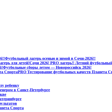
Футбольный лагерь осенью и зимой в Сочи-2026!!
Сочи 2026! PRO лагерь!! Летний футбольный 
Футбольные сборы летом — Новороссийск 2026!
PRO Тестирование футбольных качеств Планета С
лу ребенку
енером в Санкт-Петербурге
скве
атеринбурге
зультатов
анета Спорта