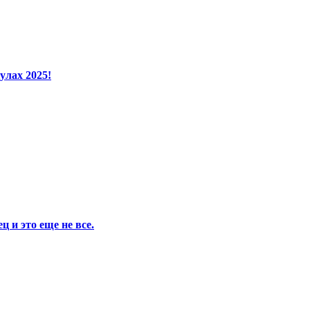
улах 2025!
 и это еще не все.