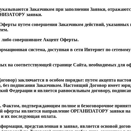
и указываются Заказчиком при заполнении Заявки, отражаютс
ГАНИЗАТОРУ заявки.
е Оферты путем совершения Заказчиком действий, указанных
лем.
ты либо совершившее Акцепт Оферты.
рмационная система, доступная в сети Интернет по сетевому
енных на соответствующей странице Сайта, необходимых для 
Договор) заключается в особом порядке: путем акцепта насто
а, без подписания Заказчиком. Настоящий Договор имеет юр
йской Федерации и является равносильным договору, подписа
я. Фактом, подтверждающим полное и безоговорочное принят
ной оферты является направление ОРГАНИЗАТОРУ заявки на
и их последующая оплата.
информация, представленная в заявке, является основой дого