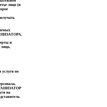
платежном
етье лицо (и
торое
получать
млемых
РГАНИЗАТОРА.
ферты и
 лицо,
 услуги по
ерсонала,
ОРГАНИЗАТОР
уги на
едставитель