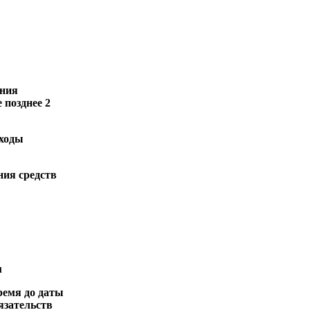
ения
позднее 2
сходы
ния средств
u
время до даты
язательств