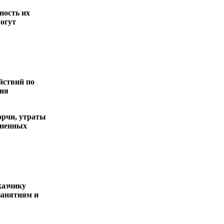
ность их
огут
йствий по
ния
орчи, утраты
иненных
казчику
занятиям и