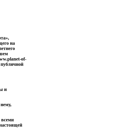
та»,
щего на
летнего
йшем
ww.planet-of-
я публичной
ы и
 нему,
о всеми
настоящей