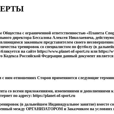
ФЕРТЫ
 Общества с ограниченной ответственностью «Планета Спор
ьного директора Бессалова Алексея Николаевича, действую
 являющимся законным представителем своего несовершенно
количества тренировок со специалистом по футболу (в дальне
куется на сайте https://www.planet-of-sport.ru или https://w
кого Кодекса Российской Федерации данный документ являетс
ым с ним отношениях Сторон применяются следующие термин
мента со всеми приложениями, изменениями и дополнениями к
ет по адресу: https://planet-of-sport.ru
 тренировок (в дальнейшем Индивидуальное занятие) вместе с
юченный между ОРГАНИЗАТОРОМ и Заказчиком на условиях 