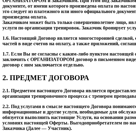
ОРГАНИЗАТОРОМ и Заказчиком. При этом под Заказчиком (с
документе, от имени которого произведена оплата по настоя
это следует из платежного или иного официального документ
произведена оплата.
Заказчиком может быть только совершеннолетнее лицо, яв
услуги по организации тренировок. Заказчик бронирует услуг
1.6. Настоящий Договор является многосторонней сделкой,
частей в виде счетов на оплату, а также приложений, сог
1.7. Если Вы не согласны с каким-либо пунктом настоящей
заключить с ОРГАНИЗАТОРОМ договор в письменном виде. В
договор с ним заключается отдельно.
2. ПРЕДМЕТ ДОГОВОРА
2.1. Предметом настоящего Договора является предостав
организации тренировочного процесса с тренером преподава
2.2. Под услугами в смысле настоящего Договора понимают
информационные и другие услуги, необходимые для обслуж
обязуется выполнить настоящие Услуги, на основании разм
условиях настоящей Оферты. Выгодоприобретателем по на
Заказчика (Далее — Участник).