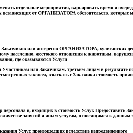
аменять отдельные мероприятия, варьировать время и очеред
ых независящих от ОРГАНИЗАТОРА обстоятельств, которые м
и Заказчиков или интересов ОРГАНИЗАТОРА, хулиганских де
ному населению, жестокого отношения к животным, наруше
вания, где оказываются Услуги
Участникам или Заказчикам, третьим лицам в результате п
усмотренных законом, взыскать с Заказчика стоимость прич
 персонала и, входящих в стоимость Услуг. Предоставить За
оличестве занятий и иным услугам, относящимся к данным 
казания Услуг, произошедших вследствие непредвиденного