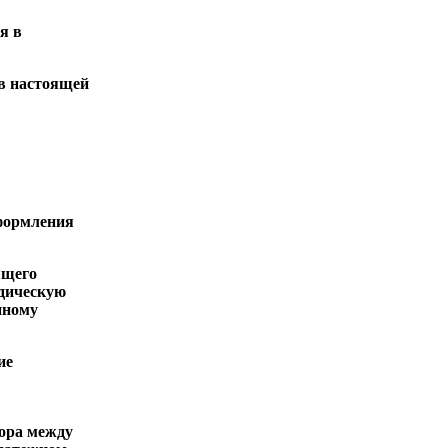
я в
 в настоящей
оформления
ящего
идическую
нному
ие
вора между