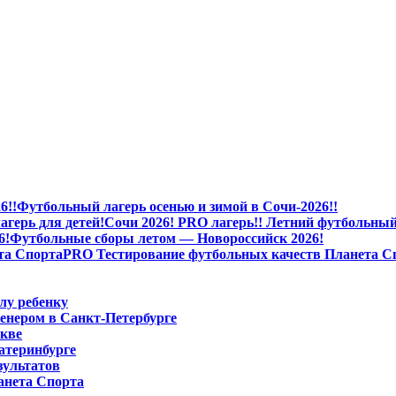
Футбольный лагерь осенью и зимой в Сочи-2026!!
Сочи 2026! PRO лагерь!! Летний футбольный 
Футбольные сборы летом — Новороссийск 2026!
PRO Тестирование футбольных качеств Планета С
лу ребенку
енером в Санкт-Петербурге
скве
атеринбурге
зультатов
анета Спорта