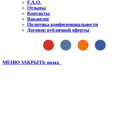
F.A.Q.
Отзывы
Контакты
Вакансии
Политика конфиденциальности
Договор публичной оферты
МЕНЮ
ЗАКРЫТЬ
назад
Бахчисарай 2021 лагерь 1
смена (346)
Вы здесь:
Главная
Бахчисарай 2021 лагерь 1 смена (346)