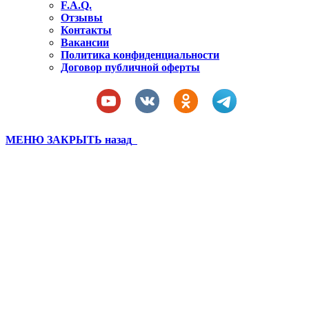
F.A.Q.
Отзывы
Контакты
Вакансии
Политика конфиденциальности
Договор публичной оферты
МЕНЮ
ЗАКРЫТЬ
назад
Бахчисарай лагерь 3 смена
тренировки (78)
Вы здесь:
Главная
Бахчисарай лагерь 3 смена тренировки (78)