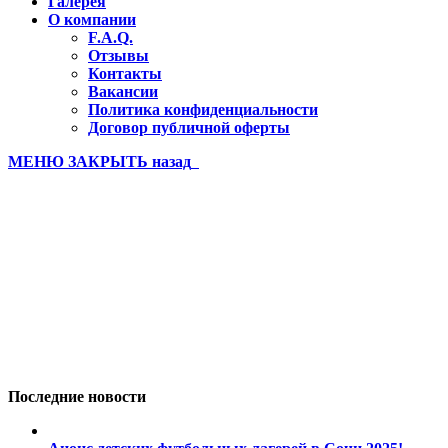
Галерея
О компании
F.A.Q.
Отзывы
Контакты
Вакансии
Политика конфиденциальности
Договор публичной оферты
МЕНЮ
ЗАКРЫТЬ
назад
Бахчисарай 3 смена последнее 
Вы здесь:
Главная
Бахчисарай 3 смена последнее (273)
Последние новости