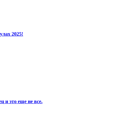
улах 2025!
 и это еще не все.