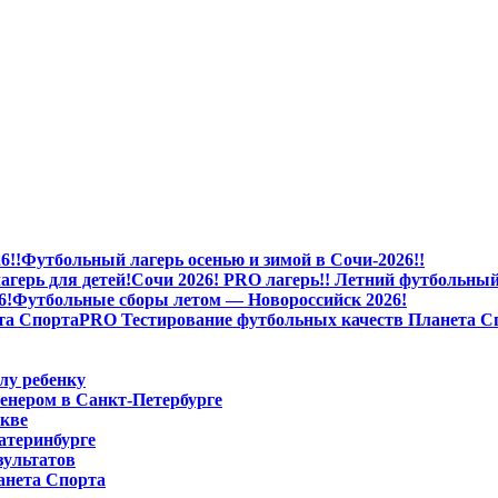
Футбольный лагерь осенью и зимой в Сочи-2026!!
Сочи 2026! PRO лагерь!! Летний футбольный 
Футбольные сборы летом — Новороссийск 2026!
PRO Тестирование футбольных качеств Планета С
лу ребенку
енером в Санкт-Петербурге
скве
атеринбурге
зультатов
анета Спорта