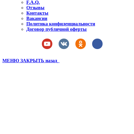
F.A.Q.
Отзывы
Контакты
Вакансии
Политика конфиденциальности
Договор публичной оферты
МЕНЮ
ЗАКРЫТЬ
назад
Бахчисарай 3 смена
последнее (266)
Вы здесь:
Главная
Бахчисарай 3 смена последнее (266)