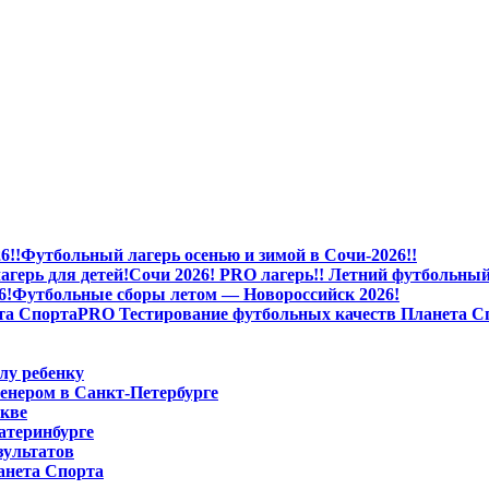
Футбольный лагерь осенью и зимой в Сочи-2026!!
Сочи 2026! PRO лагерь!! Летний футбольный 
Футбольные сборы летом — Новороссийск 2026!
PRO Тестирование футбольных качеств Планета С
лу ребенку
енером в Санкт-Петербурге
скве
атеринбурге
зультатов
анета Спорта