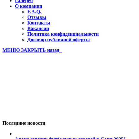
Галерея
О компании
F.A.Q.
Отзывы
Контакты
Вакансии
Политика конфиденциальности
Договор публичной оферты
МЕНЮ
ЗАКРЫТЬ
назад
Бахчисарай 3 смена последнее 
Вы здесь:
Главная
Бахчисарай 3 смена последнее (159)
Последние новости