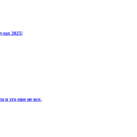
улах 2025!
 и это еще не все.