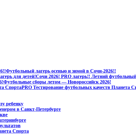
Футбольный лагерь осенью и зимой в Сочи-2026!!
Сочи 2026! PRO лагерь!! Летний футбольный 
Футбольные сборы летом — Новороссийск 2026!
PRO Тестирование футбольных качеств Планета С
лу ребенку
енером в Санкт-Петербурге
скве
атеринбурге
зультатов
анета Спорта