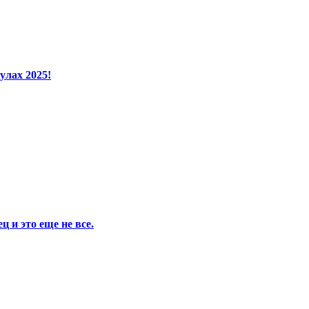
улах 2025!
 и это еще не все.