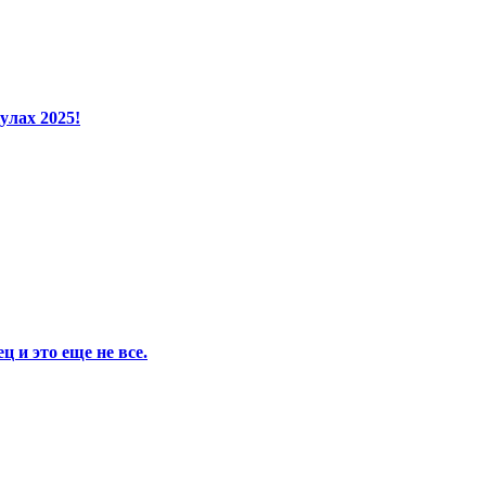
улах 2025!
 и это еще не все.