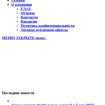
Галерея
О компании
F.A.Q.
Отзывы
Контакты
Вакансии
Политика конфиденциальности
Договор публичной оферты
МЕНЮ
ЗАКРЫТЬ
назад
Лагерь PRO Бахчисарай 21 3 с
Вы здесь:
Главная
Лагерь PRO Бахчисарай 21 3 смена (50)
Последние новости