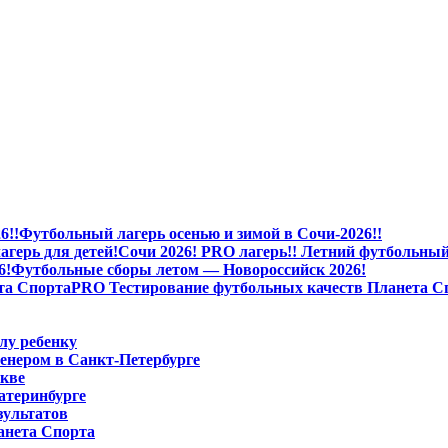
Футбольный лагерь осенью и зимой в Сочи-2026!!
Сочи 2026! PRO лагерь!! Летний футбольный 
Футбольные сборы летом — Новороссийск 2026!
PRO Тестирование футбольных качеств Планета С
лу ребенку
енером в Санкт-Петербурге
скве
атеринбурге
зультатов
анета Спорта