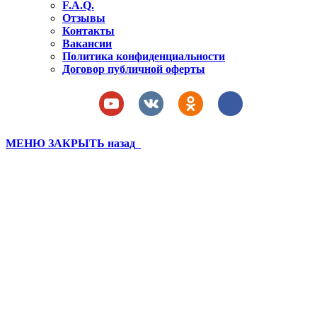
F.A.Q.
Отзывы
Контакты
Вакансии
Политика конфиденциальности
Договор публичной оферты
МЕНЮ
ЗАКРЫТЬ
назад
Лагерь PRO Бахчисарай 21 3
смена (406)
Вы здесь:
Главная
Лагерь PRO Бахчисарай 21 3 смена (406)