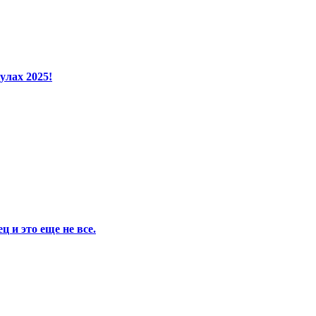
улах 2025!
 и это еще не все.