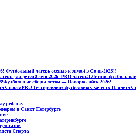
Футбольный лагерь осенью и зимой в Сочи-2026!!
Сочи 2026! PRO лагерь!! Летний футбольный 
Футбольные сборы летом — Новороссийск 2026!
PRO Тестирование футбольных качеств Планета С
лу ребенку
енером в Санкт-Петербурге
скве
атеринбурге
зультатов
анета Спорта