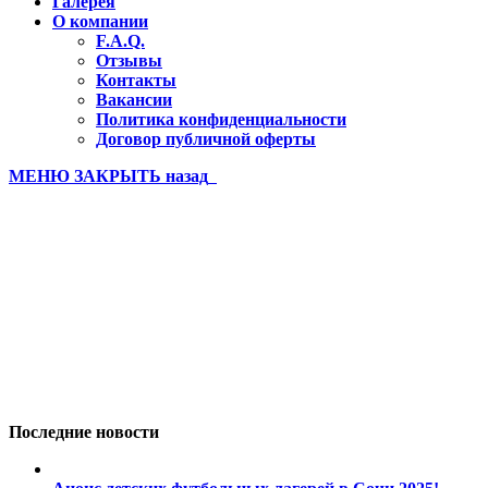
Галерея
О компании
F.A.Q.
Отзывы
Контакты
Вакансии
Политика конфиденциальности
Договор публичной оферты
МЕНЮ
ЗАКРЫТЬ
назад
Бахчисарай 2021 лагерь 1 смен
Вы здесь:
Главная
Бахчисарай 2021 лагерь 1 смена (256)
Последние новости