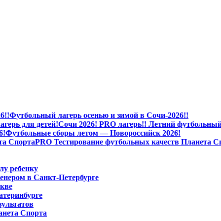
Футбольный лагерь осенью и зимой в Сочи-2026!!
Сочи 2026! PRO лагерь!! Летний футбольный 
Футбольные сборы летом — Новороссийск 2026!
PRO Тестирование футбольных качеств Планета С
лу ребенку
енером в Санкт-Петербурге
скве
атеринбурге
зультатов
анета Спорта