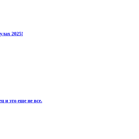
улах 2025!
 и это еще не все.