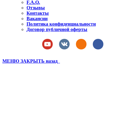
F.A.Q.
Отзывы
Контакты
Вакансии
Политика конфиденциальности
Договор публичной оферты
МЕНЮ
ЗАКРЫТЬ
назад
Бахчисарай 2021 лагерь 1
смена (166)
Вы здесь:
Главная
Бахчисарай 2021 лагерь 1 смена (166)